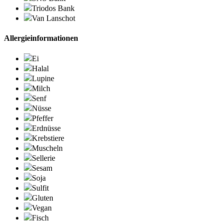
Triodos Bank
Van Lanschot
Allergieinformationen
Ei
Halal
Lupine
Milch
Senf
Nüsse
Pfeffer
Erdnüsse
Krebstiere
Muscheln
Sellerie
Sesam
Soja
Sulfit
Gluten
Vegan
Fisch