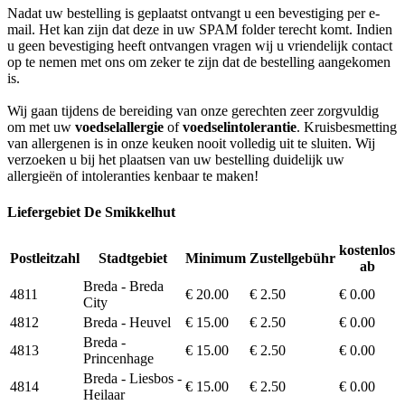
Nadat uw bestelling is geplaatst ontvangt u een bevestiging per e-
mail. Het kan zijn dat deze in uw SPAM folder terecht komt. Indien
u geen bevestiging heeft ontvangen vragen wij u vriendelijk contact
op te nemen met ons om zeker te zijn dat de bestelling aangekomen
is.
Wij gaan tijdens de bereiding van onze gerechten zeer zorgvuldig
om met uw
voedselallergie
of
voedselintolerantie
. Kruisbesmetting
van allergenen is in onze keuken nooit volledig uit te sluiten. Wij
verzoeken u bij het plaatsen van uw bestelling duidelijk uw
allergieën of intoleranties kenbaar te maken!
Liefergebiet De Smikkelhut
kostenlos
Postleitzahl
Stadtgebiet
Minimum
Zustellgebühr
ab
Breda - Breda
4811
€ 20.00
€ 2.50
€ 0.00
City
4812
Breda - Heuvel
€ 15.00
€ 2.50
€ 0.00
Breda -
4813
€ 15.00
€ 2.50
€ 0.00
Princenhage
Breda - Liesbos -
4814
€ 15.00
€ 2.50
€ 0.00
Heilaar